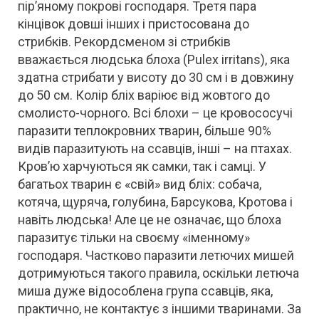
пір’яному покрові господаря. Третя пара
кінцівок довші інших і пристосована до
стрибків. Рекордсменом зі стрибків
вважається людська блоха (Pulex irritans), яка
здатна стрибати у висоту до 30 см і в довжину
до 50 см. Колір бліх варіює від жовтого до
смолисто-чорного. Всі блохи – це кровососучі
паразити теплокровних тварин, більше 90%
видів паразитують на ссавців, інші – на птахах.
Кров’ю харчуються як самки, так і самці. У
багатьох тварин є «свій» вид бліх: собача,
котяча, щуряча, голубина, Барсукова, Кротова і
навіть людська! Але це не означає, що блоха
паразитує тільки на своєму «іменному»
господаря. Частково паразити летючих мишей
дотримуються такого правила, оскільки летюча
миша дуже відособлена група ссавців, яка,
практично, не контактує з іншими тваринами. За