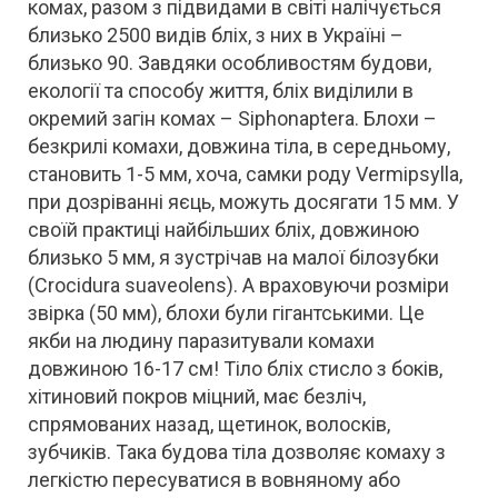
комах, разом з підвидами в світі налічується
близько 2500 видів бліх, з них в Україні –
близько 90. Завдяки особливостям будови
,
екології та способу життя, бліх виділили в
окремий загін комах – Siphonaptera. Блохи –
безкрилі комахи, довжина тіла, в середньому,
становить 1-5 мм, хоча, самки роду Vermipsylla,
при дозріванні яєць, можуть досягати 15 мм. У
своїй практиці найбільших бліх, довжиною
близько 5 мм, я зустрічав на малої білозубки
(Crocidura suaveolens). А враховуючи розміри
звірка (50 мм), блохи були гігантськими. Це
якби на людину паразитували комахи
довжиною 16-17 см! Тіло бліх стисло з боків,
хітиновий покров міцний, має безліч,
спрямованих назад, щетинок, волосків,
зубчиків. Така будова тіла дозволяє комаху з
легкістю пересуватися в вовняному або