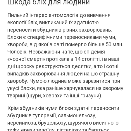
Шкода бліх для людини
Пильний інтерес ентомологів до вивчення
екології бліх, викликаний їх здатністю
переносити збудників різних захворювань.
Блохи є специфічними переносниками чуми,
хвороби, від якої в світі померло більше 50 млн.
Чоловік. Незважаючи на те, що епідемія
«чорної смерті» протікала в 14 столітті, і в наші
дні щороку реєструються десятки, а то і сотні
випадків захворювання людей на цю страшну
хворобу. Чумою людина може заразитися при
укусі блохи, яка раніше харчувалася на хворому
тварині (щури, ховрахи та інші гризуни).
Крім збудників чуми блохи здатні переносити
збудників туляремії, сальмонельозу,
иерсиниоза, бруцельозу, щурячого висипного
тифу, еризипелоїду, лістеріозу та багатьох