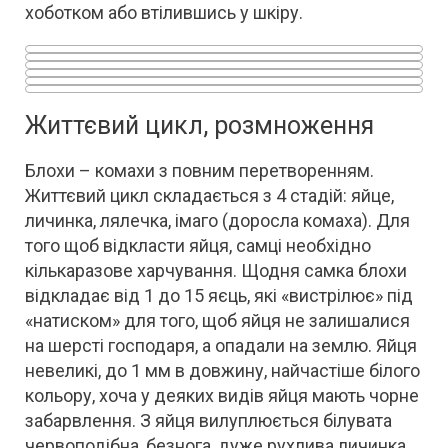
хоботком або втілившись у шкіру.
“Стаціонарна” блоха Tunga penetrans сита
“Стаціонарна” блоха Tunga penetrans,
“Стаціонарна” блоха Tunga penetrans
“Стаціонарна” блоха Tunga penetrans
самка
самка, яйцекладка
Самка, самець, яйця собачої блохи (самка
самка, впроваджена в шкіру
"Надмірне" харчування
самка в шкірі, яйця
крупніше)
Життєвий цикл, розмноження
Блохи – комахи з повним перетворенням.
Життєвий цикл складається з 4 стадій: яйце,
личинка, лялечка, імаго (доросла комаха). Для
того щоб відкласти яйця, самці необхідно
кількаразове харчування. Щодня самка блохи
відкладає від 1 до 15 яєць, які «вистрілює» під
«натиском» для того, щоб яйця не залишалися
на шерсті господаря, а опадали на землю. Яйця
невеликі, до 1 мм в довжину, найчастіше білого
кольору, хоча у деяких видів яйця мають чорне
забарвлення. З яйця вилуплюється білувата
червоподібна, безнога, дуже рухлива личинка,