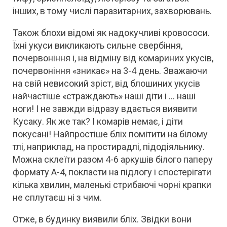
інших, в тому числі паразитарних, захворювань.
Також блохи відомі як надокучливі кровососи.
Їхні укуси викликають сильне свербіння,
почервоніння і, на відміну від комариних укусів,
почервоніння «зникає» на 3-4 день. Зважаючи
на свій невисокий зріст, від блошиних укусів
найчастіше «страждають» наші діти і … наші
ноги! І не завжди відразу вдається виявити
Кусаку. Як же так? І комарів немає, і діти
покусані! Найпростіше бліх помітити на білому
тлі, наприклад, на простирадлі, підодіяльнику.
Можна склеїти разом 4-6 аркушів білого паперу
формату А-4, покласти на підлогу і спостерігати
кілька хвилин, маленькі стрибаючі чорні крапки
не сплутаєш ні з чим.
Отже, в будинку виявили бліх. Звідки вони