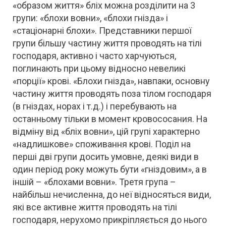
«образом життя» бліх можна розділити на 3
групи: «блохи вовни», «блохи гнізда» і
«стаціонарні блохи». Представники першої
групи більшу частину життя проводять на тілі
господаря, активно і часто харчуються,
поглинають при цьому відносно невеликі
«порції» крові. «Блохи гнізда», навпаки, основну
частину життя проводять поза тілом господаря
(в гніздах, норах і т.д.) і перебувають на
останньому тільки в момент кровососания. На
відміну від «бліх вовни», цій групі характерно
«надлишкове» споживання крові. Поділ на
перші дві групи досить умовне, деякі види в
один період року можуть бути «гніздовим», а в
іншій – «блохами вовни». Третя група –
найбільш нечисленна, до неї відносяться види,
які все активне життя проводять на тілі
господаря, нерухомо прикріпляється до нього