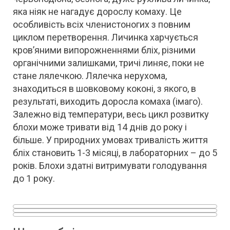
яка ніяк не нагадує дорослу комаху. Це
особливість всіх членистоногих з повним
циклом перетворення. Личинка харчується
кров’яними випорожненнями бліх, різними
органічними залишками, тричі линяє, поки не
стане лялечкою. Лялечка нерухома,
знаходиться в шовковому коконі, з якого, в
результаті, виходить доросла комаха (імаго).
Залежно від температури, весь цикл розвитку
блохи може тривати від 14 днів до року і
більше. У природних умовах тривалість життя
бліх становить 1-3 місяці, в лабораторних – до 5
років. Блохи здатні витримувати голодування
до 1 року.
Яйця блохи
Личинка блохи
Куколка блохи