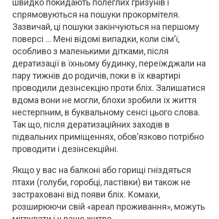
швидко покидають полеглих гризунів і
спрямовуються на пошуки прокормітеля.
Зазвичай, ці пошуки закінчуються на першому
поверсі … Мені відомі випадки, коли сім’ї,
особливо з маленькими дітками, після
дератизації в їхньому будинку, переїжджали на
пару тижнів до родичів, поки в їх квартирі
проводили дезінсекцію проти бліх. Залишатися
вдома вони не могли, блохи зробили їх життя
нестерпним, в буквальному сенсі цього слова.
Так що, після дератизаційних заходів в
підвальних приміщеннях, обов’язково потрібно
проводити і дезінсекційні.
Якщо у вас на балконі або горищі гніздяться
птахи (голуби, горобці, ластівки) ви також не
застраховані від появи бліх. Комахи,
розширюючи свій «ареал проживання», можуть
мігрувати і у ваше житло.