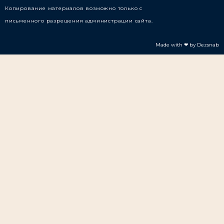
Копирование материалов возможно только с
письменного разрешения администрации сайта.
Made with ❤ by Dezsnab