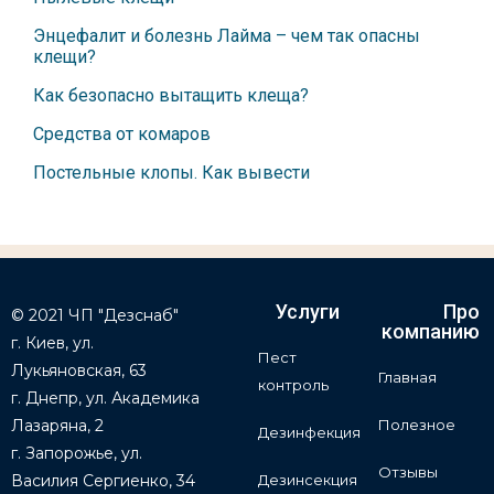
Энцефалит и болезнь Лайма – чем так опасны
клещи?
Как безопасно вытащить клеща?
Средства от комаров
Постельные клопы. Как вывести
Услуги
Про
© 2021 ЧП "Дезснаб"
компанию
г. Киев, ул.
Пест
Лукьяновская, 63
Главная
контроль
г. Днепр, ул. Академика
Лазаряна, 2
Полезное
Дезинфекция
г. Запорожье, ул.
Отзывы
Василия Сергиенко, 34
Дезинсекция