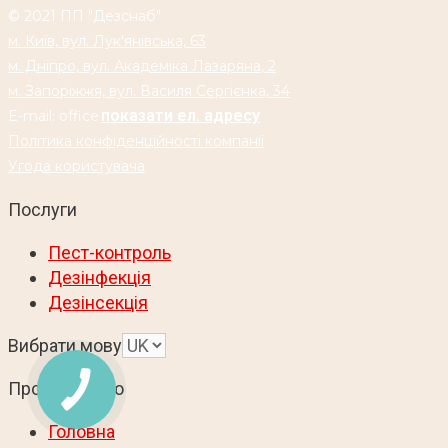
© 2021 ПП "Дезснаб"
м. Київ, вул. Лук'янівська, 63
м. Дніпро, вул. Академіка Лазаряна, 2
м. Запоріжжя, вул. Василя Сергієнка, 34
E-mail: office
Політика конфіденційності компанії
Угода користувача
Послуги
Пест-контроль
Дезінфекція
Дезінсекція
Вибрати мову
Про компанію
Головна