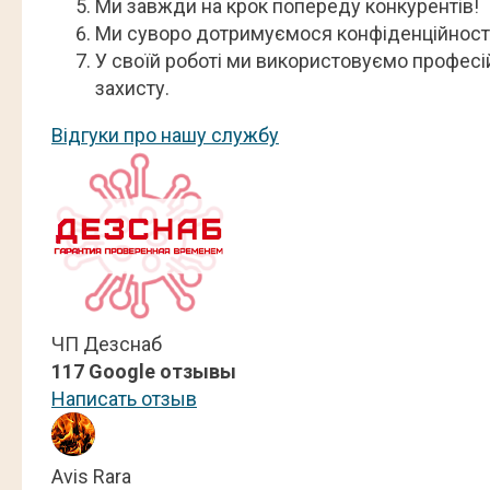
Ми завжди на крок попереду конкурентів!
Ми суворо дотримуємося конфіденційності о
У своїй роботі ми використовуємо професі
захисту.
Відгуки про нашу службу
ЧП Дезснаб
117 Google отзывы
Написать отзыв
Avis Rara