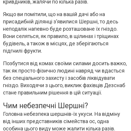
кривдників, жалячи по кілька разів.
Якщо ви помітили, що на вашій дачі або на
присадибній ділянці з’явилися Шершні, то десь
неподалік напевно буде розташоване їх гніздо.
Вони селяться, як правило, в щілинах і тріщинах
будівель, а також в місцях, де зберігаються
підгнилі фрукти.
Позбутися від комах своїми силами досить важко,
так як просто фізично людині навряд чи вдасться
без спеціального захисту і засобів ліквідувати
гніздо. Виходячи з цього, виклик фахівців Дезснаб
стане правильним рішення в цій ситуації.
Чим небезпечні Шершні?
Головна небезпека шершнів-їх укуси. На відміну
від інших представників сімейства ос, одна
особина цього виду може жалити кілька разів.