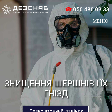
☎
050 480 03 33
ЗНИЩЕННЯ ШЕРШНІВ І ЇХ
ГНІЗД
Безкоштовний дзвінок