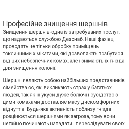
Професійне знищення шершнів
Знищення шершнів-одна із затребуваних послуг,
що надаються службою Дезснаб. Наші фахівці
проводять не тільки обробку приміщень
токсичними хімікатами, які дозволяють позбутися
від цих небезпечних комах, але і знімають їх гнізда
для знищення колонії.
Шершні являють собою найбільших представників
сімейства ос, які викликають страх у багатьох
людей, так як їх укуси дуже болючі і сусідство з
цими комахами доставляє масу дискомфортних
відчуттів. Будь-яка активність поблизу гнізда
розцінюється шершнями як загроза, тому вони
негайно починають нападати і переслідувати своїх