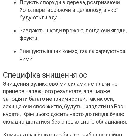
Псують споруди з дерева, розгризаючи
його, перетворюючи в целюлозу, з якої
будують гнізда.
Завдають шкоди врожаю, поїдаючи ягоди,
фрукти.
Знищують інших комах, так як харчуються
ними.
Специфіка знищення ос
Знищення вулика своїми силами не тільки не
принесе належного результату, але і може
заподіяти багато неприємностей, так як оси,
захищаючи своє житло, будуть нападати на Вас і
кусати. Крім цього досить часто до гнізда буває
складно дістатися без спеціального обладнання.
Команда фахівців служби Дезснаб професійно