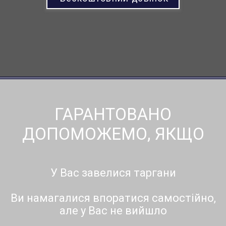
ГАРАНТОВАНО
ДОПОМОЖЕМО, ЯКЩО
У Вас завелися таргани
Ви намагалися впоратися самостійно,
але у Вас не вийшло