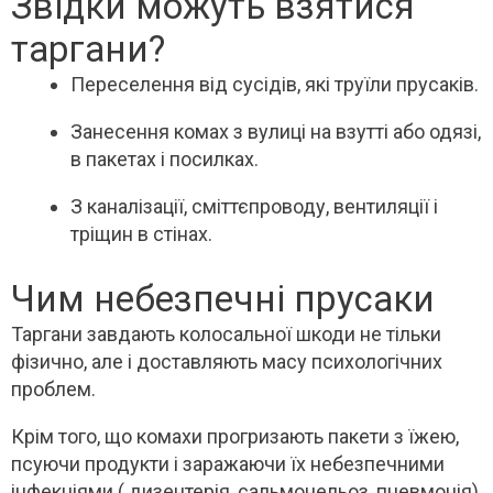
Звідки можуть взятися
таргани?
Переселення від сусідів, які труїли прусаків.
Занесення комах з вулиці на взутті або одязі,
в пакетах і посилках.
З каналізації, сміттєпроводу, вентиляції і
тріщин в стінах.
Чим небезпечні прусаки
Таргани завдають колосальної шкоди не тільки
фізично, але і доставляють масу психологічних
проблем.
Крім того, що комахи прогризають пакети з їжею,
псуючи продукти і заражаючи їх небезпечними
інфекціями ( дизентерія, сальмонельоз, пневмонія)