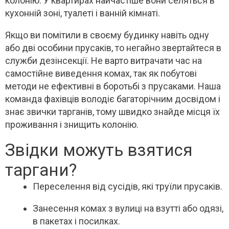
колонію. У квартирах найчастіше вони селяться в
кухонній зоні, туалеті і ванній кімнаті.
Якщо ви помітили в своєму будинку навіть одну
або дві особини прусаків, то негайно звертайтеся в
служби дезінсекції. Не варто витрачати час на
самостійне виведення комах, так як побутові
методи не ефективні в боротьбі з прусаками. Наша
команда фахівців володіє багаторічним досвідом і
знає звички тарганів, тому швидко знайде місця їх
проживання і знищить колонію.
Звідки можуть взятися
таргани?
Переселення від сусідів, які труїли прусаків.
Занесення комах з вулиці на взутті або одязі,
в пакетах і посилках.