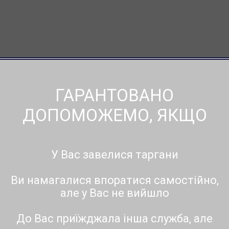
ГАРАНТОВАНО
ДОПОМОЖЕМО, ЯКЩО
У Вас завелися таргани
Ви намагалися впоратися самостійно,
але у Вас не вийшло
До Вас приїжджала інша служба, але