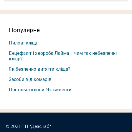
Популярне
Пилові кліщі
Енцефаліт і хвороба Лайма – чим так небезпечні
кліщі?
Як безпечно витягти кліща?
Засоби від комарів
Постільні клопи. Як вивести
© 2021 ПП "Дезснаб"