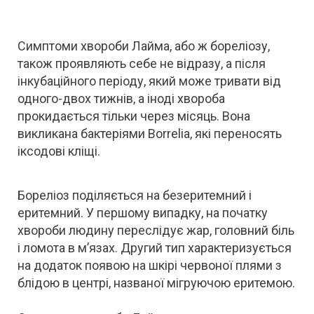
Симптоми хвороби Лайма, або ж бореліозу,
також проявляють себе не відразу, а після
інкубаційного періоду, який може тривати від
одного-двох тижнів, а іноді хвороба
прокидається тільки через місяць. Вона
викликана бактеріями Borrelia, які переносять
іксодові кліщі.
Бореліоз поділяється на безеритемний і
еритемний. У першому випадку, на початку
хвороби людину переслідує жар, головний біль
і ломота в м’язах. Другий тип характеризується
на додаток появою на шкірі червоної плями з
блідою в центрі, названої мігруючою еритемою.