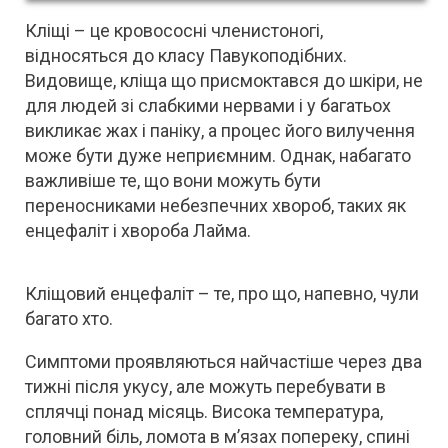
Кліщі – це кровососні членистоногі,
відносяться до класу Павукоподібних.
Видовище, кліща що присмоктався до шкіри, не
для людей зі слабкими нервами і у багатьох
викликає жах і паніку, а процес його вилучення
може бути дуже неприємним. Однак, набагато
важливіше те, що вони можуть бути
переносниками небезпечних хвороб, таких як
енцефаліт і хвороба Лайма.
Кліщовий енцефаліт – те, про що, напевно, чули
багато хто.
Симптоми проявляються найчастіше через два
тижні після укусу, але можуть перебувати в
сплячці понад місяць. Висока температура,
головний біль, ломота в м’язах попереку, спині