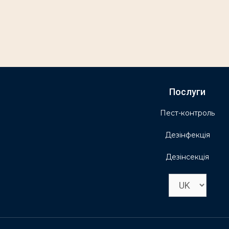
Послуги
Пест-контроль
Дезінфекція
Дезінсекція