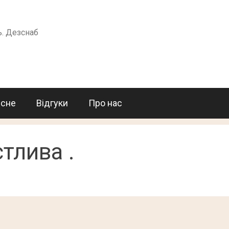
ь. Дезснаб
исне
Відгуки
Про нас
стлива .