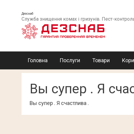
Дезснаб
Служба знищення комах і гризунів. Пест-контрол
Головна
Послуги
Товари
Кор
Вы супер . Я сча
Вы супер . Я счастлива .