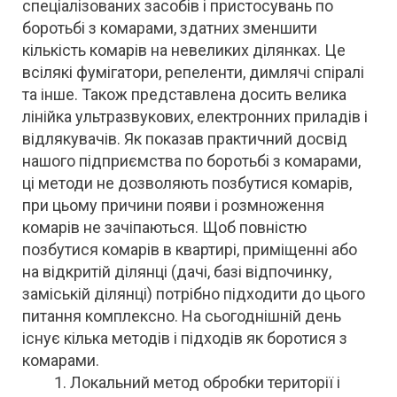
спеціалізованих засобів і пристосувань по
боротьбі з комарами, здатних зменшити
кількість комарів на невеликих ділянках.
Це
всілякі фумігатори, репеленти, димлячі спіралі
та інше. Також представлена ​​досить велика
лінійка ультразвукових, електронних приладів і
відлякувачів. Як показав практичний досвід
нашого підприємства по боротьбі з комарами,
ці методи не дозволяють позбутися комарів,
при цьому причини появи і розмноження
комарів не зачіпаються. Щоб повністю
позбутися комарів в квартирі, приміщенні або
на відкритій ділянці (дачі, базі відпочинку,
заміській ділянці) потрібно підходити до цього
питання комплексно. На сьогоднішній день
існує кілька методів і підходів як боротися з
комарами.
Локальний метод обробки території і