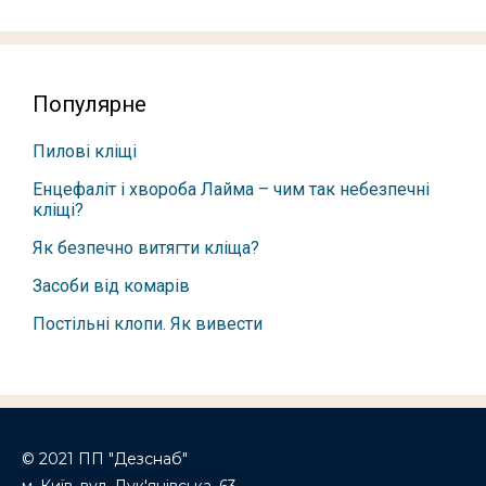
Популярне
Пилові кліщі
Енцефаліт і хвороба Лайма – чим так небезпечні
кліщі?
Як безпечно витягти кліща?
Засоби від комарів
Постільні клопи. Як вивести
© 2021 ПП "Дезснаб"
м. Київ, вул. Лук'янівська, 63