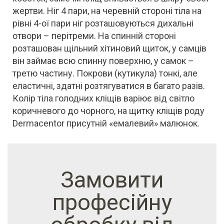
жертви. Ніг 4 пари, на черевній стороні тіла на
рівні 4-ої пари ніг розташовуються дихальні
отвори – перітреми. На спинній стороні
розташован щільний хітиновий щиток, у самців
він займає всю спинну поверхню, у самок –
третю частину. Покрови (кутикула) тонкі, але
еластичні, здатні розтягуватися в багато разів.
Колір тіла голодних кліщів варіює від світло
коричневого до чорного, на щитку кліщів роду
Dermacentor присутній «емалевий» малюнок.
Замовити
професійну