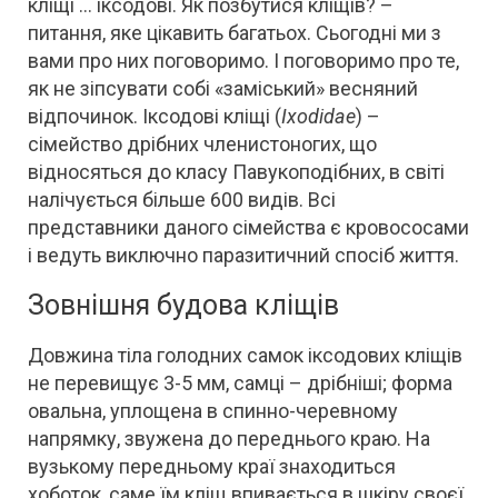
кліщі … іксодові. Як позбутися кліщів?
–
питання, яке цікавить багатьох. Сьогодні ми з
вами про них поговоримо. І поговоримо про те,
як не зіпсувати собі «заміський» весняний
відпочинок. Іксодові кліщі (
Ixodidae
) –
сімейство дрібних членистоногих, що
відносяться до класу Павукоподібних, в світі
налічується більше 600 видів. Всі
представники даного сімейства є кровососами
і ведуть виключно паразитичний спосіб життя.
Зовнішня будова кліщів
Довжина тіла голодних самок іксодових кліщів
не перевищує 3-5 мм, самці – дрібніші; форма
овальна, уплощена в спинно-черевному
напрямку, звужена до переднього краю. На
вузькому передньому краї знаходиться
хоботок, саме їм кліщ впивається в шкіру своєї