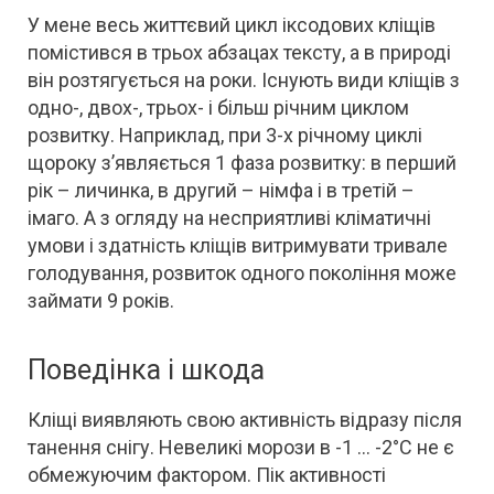
У мене весь життєвий цикл іксодових кліщів
помістився в трьох абзацах тексту, а в природі
він розтягується на роки. Існують види кліщів з
одно-, двох-, трьох- і більш річним циклом
розвитку. Наприклад, при 3-х річному циклі
щороку з’являється 1 фаза розвитку: в перший
рік – личинка, в другий – німфа і в третій –
імаго. А з огляду на несприятливі кліматичні
умови і здатність кліщів витримувати тривале
голодування, розвиток одного покоління може
займати 9 років.
Поведінка і шкода
Кліщі виявляють свою активність відразу після
танення снігу. Невеликі морози в -1 … -2°С не є
обмежуючим фактором. Пік активності